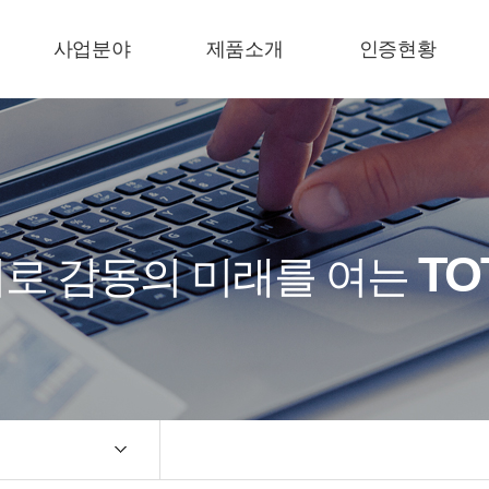
사업분야
제품소개
인증현황
수입노즐
루미나(LUMINA)
인증현황
산업용노즐
수입노즐
환경플랜트
산업용노즐
환경플랜트
TO
로 감동의 미래를 여는