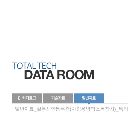
일반자료_실용신안등록증(차량용방역소독장치)_특