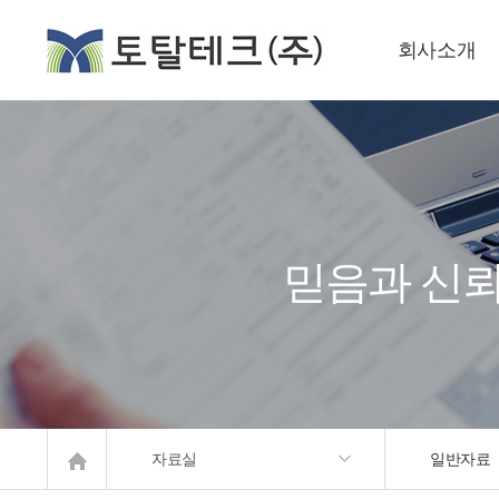
회사소개
CEO인사말
업태조서
회사연혁
오시는길
믿음과 신뢰
자료실
일반자료