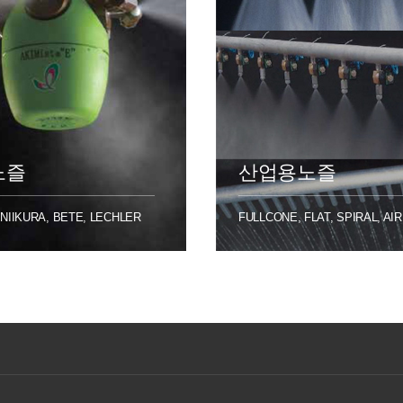
노즐
산업용노즐
 NIIKURA, BETE, LECHLER
FULLCONE, FLAT, SPIRAL, AI