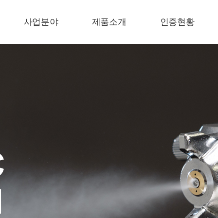
사업분야
제품소개
인증현황
수입노즐
루미나(LUMINA)
인증현황
산업용노즐
수입노즐
환경플랜트
산업용노즐
환경플랜트