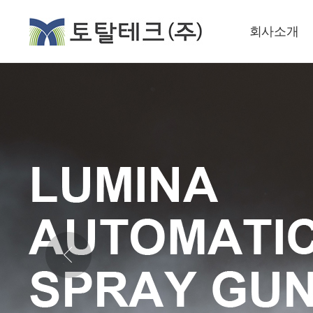
회사소개
CEO인사말
업태조서
회사연혁
오시는길