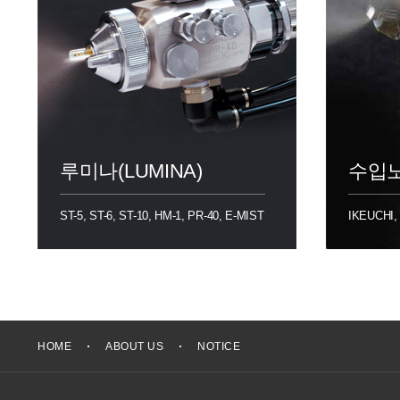
루미나(LUMINA)
수입
ST-5, ST-6, ST-10, HM-1, PR-40, E-MIST
IKEUCHI,
HOME
ABOUT US
NOTICE